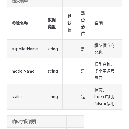
请求表单
是
默
数据
否
参数名称
认
说明
类型
必
值
传
模型供应商
supplierName
string
是
名称
模型名称，
modelName
string
是
多个用逗号
隔开
状态：
status
string
是
true=启用，
false=停用
响应字段说明