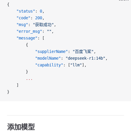
{
    "status"
: 
0
,
    "code"
: 
200
,
    "msg"
: 
"获取成功"
,
    "error_msg"
: 
""
,
    "message"
: [
        {
            "supplierName"
: 
"百度飞桨"
,
            "modelName"
: 
"deepseek-r1:14b"
,
            "capability"
: [
"llm"
],
        }
        ...
    ]
}
添加模型