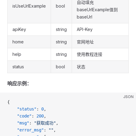
自动填充
isUseUrlExample
bool
baseUrlExample值到
baseUrl
apiKey
string
API-Key
home
string
官网地址
help
string
使用教程连接
status
bool
状态
响应示例：
JSON
{
    "status"
: 
0
,
    "code"
: 
200
,
    "msg"
: 
"获取成功"
,
    "error_msg"
: 
""
,