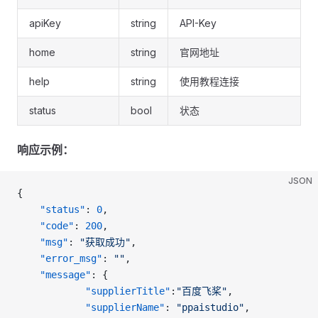
apiKey
string
API-Key
home
string
官网地址
help
string
使用教程连接
status
bool
状态
响应示例：
JSON
{
    "status"
: 
0
,
    "code"
: 
200
,
    "msg"
: 
"获取成功"
,
    "error_msg"
: 
""
,
    "message"
: {
            "supplierTitle"
:
"百度飞桨"
,
            "supplierName"
: 
"ppaistudio"
,