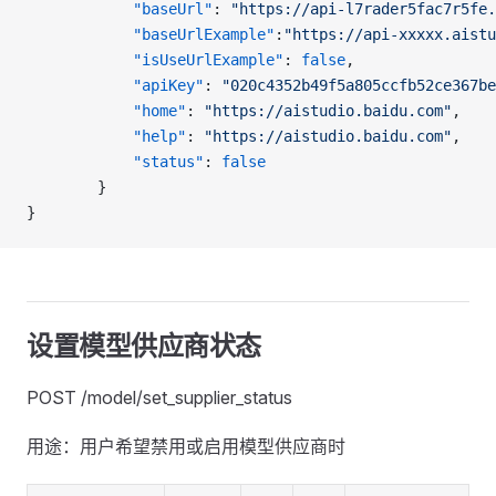
            "baseUrl"
: 
"https://api-l7rader5fac7r5fe.
            "baseUrlExample"
:
"https://api-xxxxx.aistu
            "isUseUrlExample"
: 
false
,
            "apiKey"
: 
"020c4352b49f5a805ccfb52ce367be
            "home"
: 
"https://aistudio.baidu.com"
,
            "help"
: 
"https://aistudio.baidu.com"
,
            "status"
: 
false
        }
}
设置模型供应商状态
POST /model/set_supplier_status
用途：用户希望禁用或启用模型供应商时