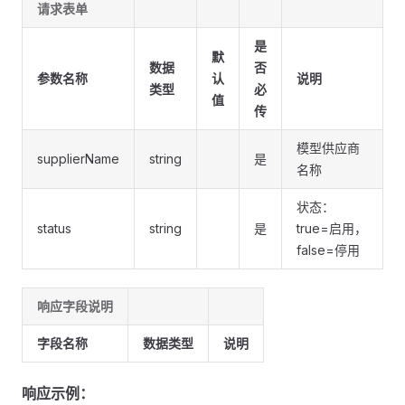
请求表单
是
默
数据
否
参数名称
认
说明
类型
必
值
传
模型供应商
supplierName
string
是
名称
状态：
status
string
是
true=启用，
false=停用
响应字段说明
字段名称
数据类型
说明
响应示例：