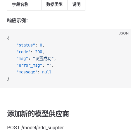
字段名称
数据类型
说明
响应示例：
JSON
{
    "status"
: 
0
,
    "code"
: 
200
,
    "msg"
: 
"设置成功"
,
    "error_msg"
: 
""
,
    "message"
: 
null
}
添加新的模型供应商
POST /model/add_supplier