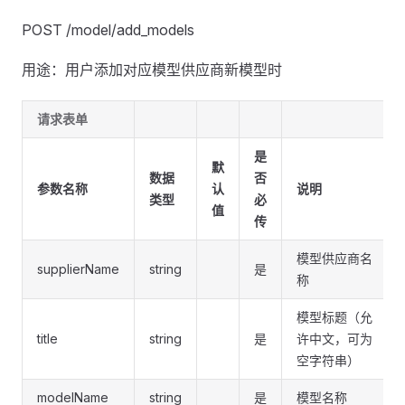
POST /model/add_models
用途：用户添加对应模型供应商新模型时
请求表单
是
默
数据
否
参数名称
认
说明
类型
必
值
传
模型供应商名
supplierName
string
是
称
模型标题（允
title
string
是
许中文，可为
空字符串）
modelName
string
是
模型名称