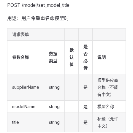
POST /model/set_model_title
用途：用户希望重名命模型时
请求表单
是
默
数据
否
参数名称
认
说明
类型
必
值
传
模型供应商
supplierName
string
是
名称（不能
有中文）
modelName
string
是
模型名称
标题（允许
title
string
是
中文）