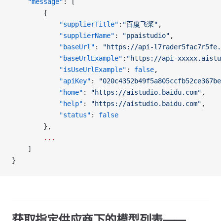
    "message"
: [
        {
            "supplierTitle"
:
"百度飞桨"
,
            "supplierName"
: 
"ppaistudio"
,
            "baseUrl"
: 
"https://api-l7rader5fac7r5fe.
            "baseUrlExample"
:
"https://api-xxxxx.aistu
            "isUseUrlExample"
: 
false
,
            "apiKey"
: 
"020c4352b49f5a805ccfb52ce367be
            "home"
: 
"https://aistudio.baidu.com"
,
            "help"
: 
"https://aistudio.baidu.com"
,
            "status"
: 
false
        },
        ...
    ]
}
获取指定供应商下的模型列表——